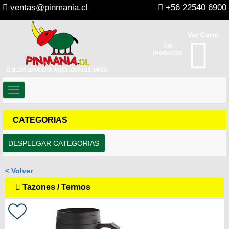
ventas@pinmania.cl
+56 22540 6900
Ver Carro
Sin
productos
Toggle
navigation
CATEGORIAS
DESPLEGAR CATEGORIAS
< Volver
Tazones / Termos