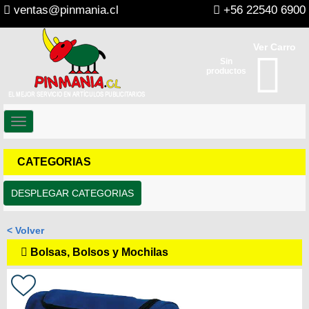
ventas@pinmania.cl
+56 22540 6900
Ver Carro
Sin
productos
Toggle
navigation
CATEGORIAS
DESPLEGAR CATEGORIAS
< Volver
Bolsas, Bolsos y Mochilas