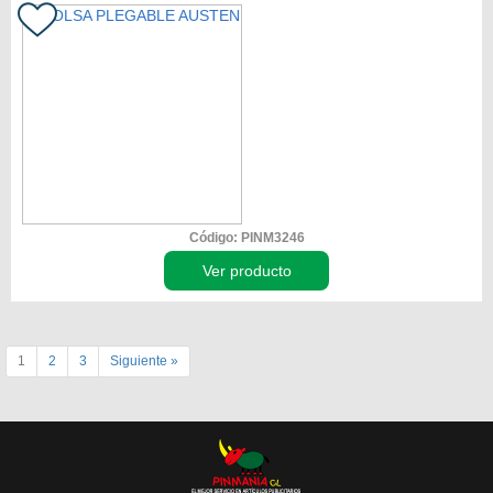
Código: PINM3246
Ver producto
1
2
3
Siguiente »