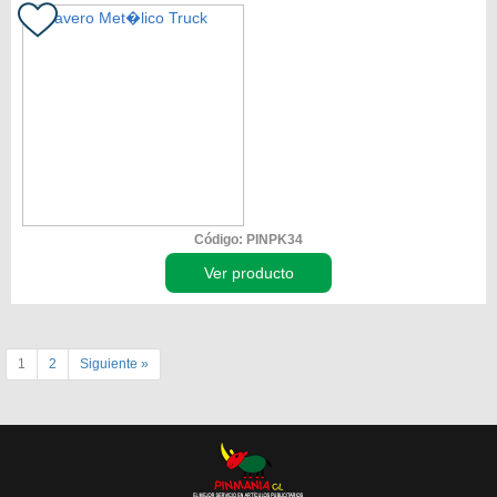
Código: PINPK34
Ver producto
1
2
Siguiente »