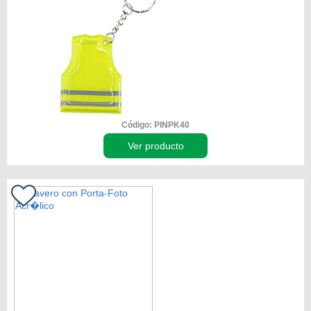
Código: PINPK40
Ver producto