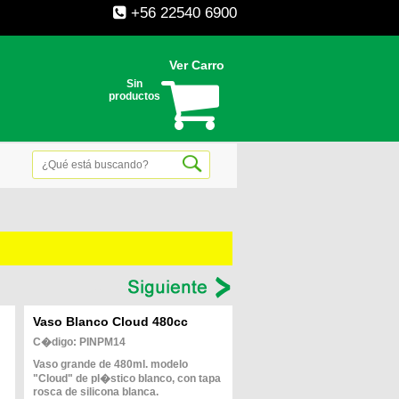
+56 22540 6900
Ver Carro
Sin
productos
--
Vaso Blanco Cloud 480cc
C�digo: PINPM14
Vaso grande de 480ml. modelo
"Cloud" de pl�stico blanco, con tapa
rosca de silicona blanca.