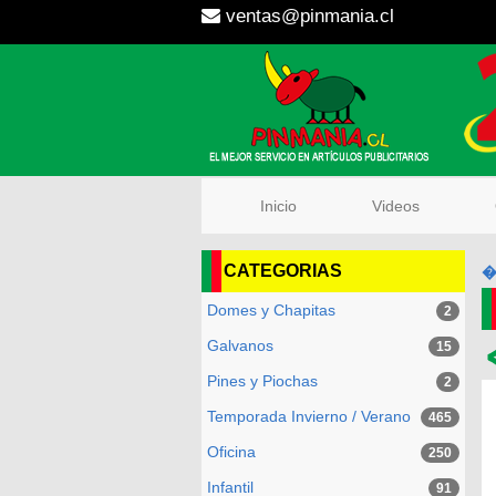
ventas@pinmania.cl
Inicio
Videos
Q
CATEGORIAS
�
Domes y Chapitas
2
Galvanos
15
Pines y Piochas
2
Temporada Invierno / Verano
465
Oficina
250
Infantil
91