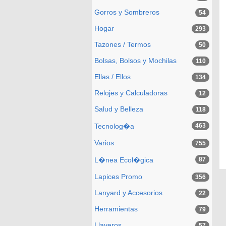
Gorros y Sombreros
54
Hogar
293
Tazones / Termos
50
Bolsas, Bolsos y Mochilas
110
Ellas / Ellos
134
Relojes y Calculadoras
12
Salud y Belleza
118
Tecnolog�a
463
Varios
755
L�nea Ecol�gica
87
Lapices Promo
356
Lanyard y Accesorios
22
Herramientas
79
Llaveros
57