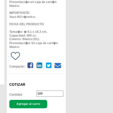
Presentaci�n en caja de cart�n
blanco.
IMPORTANTE:
Vaso NO t�rmico.
FICHA DEL PRODUCTO
Tama�o: � 9.1 x 18.3 cm.
Capacidad: 480 cc.
Colores: Blanco (01).
Presentaci�n: En caja de cart�n
blanco.
Compartir:
COTIZAR
Cantidad
Agregar al carro