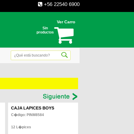
+56 22540 6900
Ver Carro
Sin
productos
--
CAJA LAPICES BOYS
C�digo: PINM8584
12 L�pices