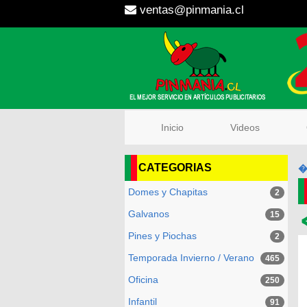
ventas@pinmania.cl
Inicio
Videos
Q
CATEGORIAS
�
Domes y Chapitas
2
Galvanos
15
Pines y Piochas
2
Temporada Invierno / Verano
465
Oficina
250
Infantil
91