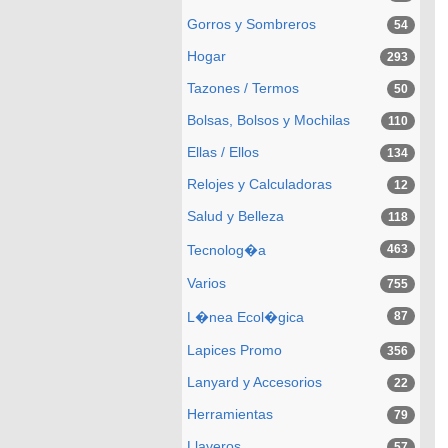
Gorros y Sombreros
54
Hogar
293
Tazones / Termos
50
Bolsas, Bolsos y Mochilas
110
Ellas / Ellos
134
Relojes y Calculadoras
12
Salud y Belleza
118
Tecnolog�a
463
Varios
755
L�nea Ecol�gica
87
Lapices Promo
356
Lanyard y Accesorios
22
Herramientas
79
Llaveros
57