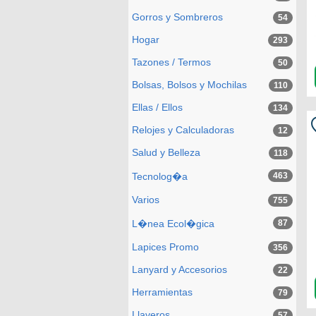
Gorros y Sombreros
54
Hogar
293
Tazones / Termos
50
Bolsas, Bolsos y Mochilas
110
Ellas / Ellos
134
Relojes y Calculadoras
12
Salud y Belleza
118
Tecnolog�a
463
Varios
755
L�nea Ecol�gica
87
Lapices Promo
356
Lanyard y Accesorios
22
Herramientas
79
Llaveros
57