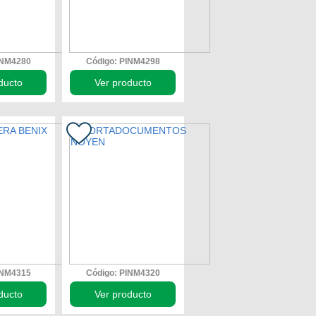
INM4280
Código: PINM4298
ducto
Ver producto
INM4315
Código: PINM4320
ducto
Ver producto