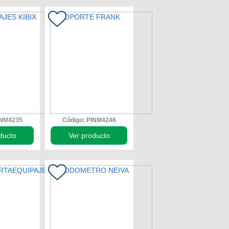
INM4235
Código: PINM4246
ducto
Ver producto