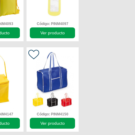
INM4093
Código: PINM4097
ducto
Ver producto
INM4147
Código: PINM4150
ducto
Ver producto