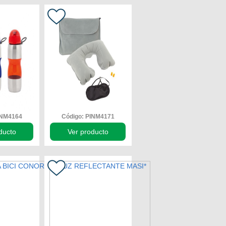
INM4164
Código: PINM4171
ducto
Ver producto