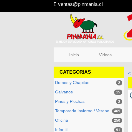
ventas@pinmania.cl
Inicio
Videos
Q
CATEGORIAS
< 
Domes y Chapitas
2
Galvanos
15
Pines y Piochas
2
Temporada Invierno / Verano
465
Oficina
250
Infantil
91