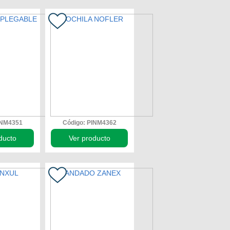
INM4351
Código: PINM4362
ducto
Ver producto