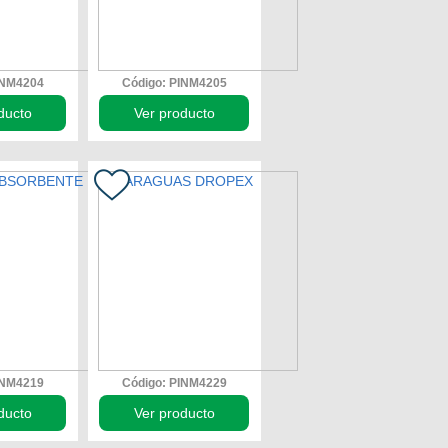
INM4204
Código: PINM4205
ducto
Ver producto
INM4219
Código: PINM4229
ducto
Ver producto