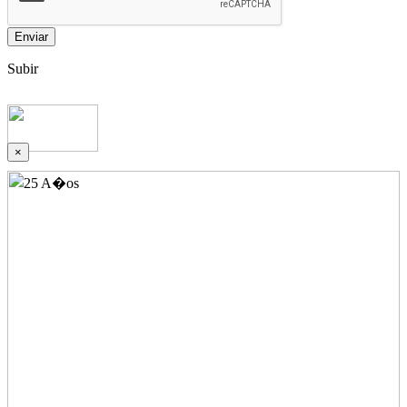
Enviar
Subir
×