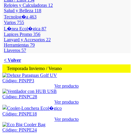
Relojes y Calculadoras
12
Salud y Belleza
118
Tecnolog�a
463
Varios
755
L�nea Ecol�gica
87
Lapices Promo
356
Lanyard y Accesorios
22
Herramientas
79
Llaveros
57
< Volver
Temporada Invierno / Verano
Código: PINPP3
Ver producto
Código: PINPC28
Ver producto
Código: PINPE18
Ver producto
Código: PINPE24