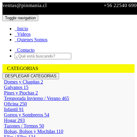
ventas@pinmania.cl
+56 22540 690
Toggle navigation
Ver Carro
Inicio
Sin
Videos
productos
Quienes Somos
Contacto
CATEGORIAS
DESPLEGAR CATEGORIAS
Domes y Chapitas
2
Galvanos
15
Pines y Piochas
2
Temporada Invierno / Verano
465
Oficina
250
Infantil
91
Gorros y Sombreros
54
Hogar
293
Tazones / Termos
50
Bolsas, Bolsos y Mochilas
110
Ellas / Ellos
134